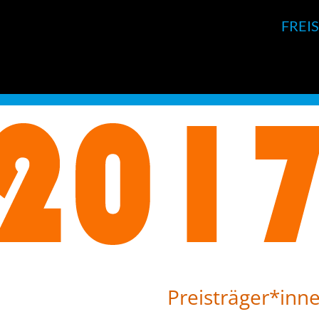
FREI
Preisträger*inn