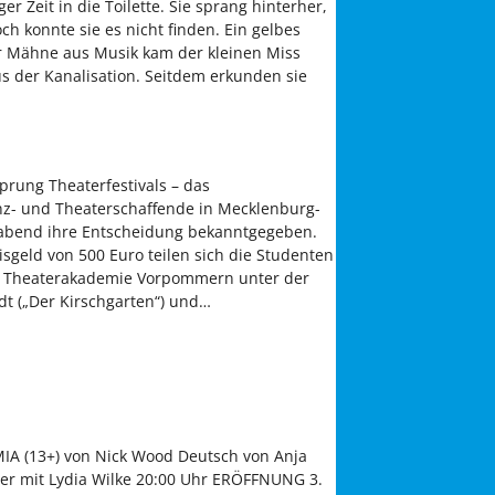
er Zeit in die Toilette. Sie sprang hinterher,
h konnte sie es nicht finden. Ein gelbes
er Mähne aus Musik kam der kleinen Miss
 aus der Kanalisation. Seitdem erkunden sie
7
sprung Theaterfestivals – das
nz- und Theaterschaffende in Mecklenburg-
abend ihre Entscheidung bekanntgegeben.
isgeld von 500 Euro teilen sich die Studenten
er Theaterakademie Vorpommern unter der
t („Der Kirschgarten“) und…
 MIA (13+) von Nick Wood Deutsch von Anja
 mit Lydia Wilke 20:00 Uhr ERÖFFNUNG 3.