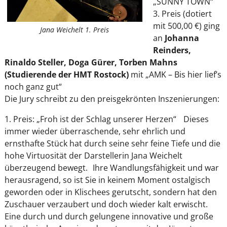
„SUNNY TOWN“
3. Preis (dotiert
mit 500,00 €) ging
Jana Weichelt 1. Preis
an
Johanna
Reinders,
Rinaldo Steller, Doga Gürer, Torben Mahns
(Studierende der HMT Rostock)
mit „AMK – Bis hier lief’s
noch ganz gut“
Die Jury schreibt zu den preisgekrönten Inszenierungen:
1. Preis: „Froh ist der Schlag unserer Herzen“ Dieses
immer wieder überraschende, sehr ehrlich und
ernsthafte Stück hat durch seine sehr feine Tiefe und die
hohe Virtuosität der Darstellerin Jana Weichelt
überzeugend bewegt. Ihre Wandlungsfähigkeit und war
herausragend, so ist Sie in keinem Moment ostalgisch
geworden oder in Klischees gerutscht, sondern hat den
Zuschauer verzaubert und doch wieder kalt erwischt.
Eine durch und durch gelungene innovative und große